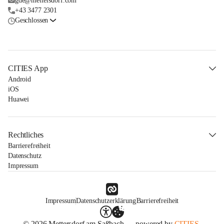
gde@mettersdorf.com
+43 3477 2301
Geschlossen
CITIES App
Android
iOS
Huawei
Rechtliches
Barrierefreiheit
Datenschutz
Impressum
Impressum
Datenschutzerklärung
Barrierefreiheit
© 2026 Mettersdorf am Saßbach — powered by
CITIES.