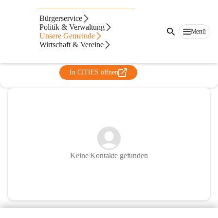
Elternverein der Volksschule
Bürgerservice
Mettersdorf
Politik & Verwaltung
Menü
Unsere Gemeinde
@elternverein-der-volksschule-mettersdorf
Wirtschaft & Vereine
Elternverein
In CITIES öffnen
Keine Kontakte gefunden