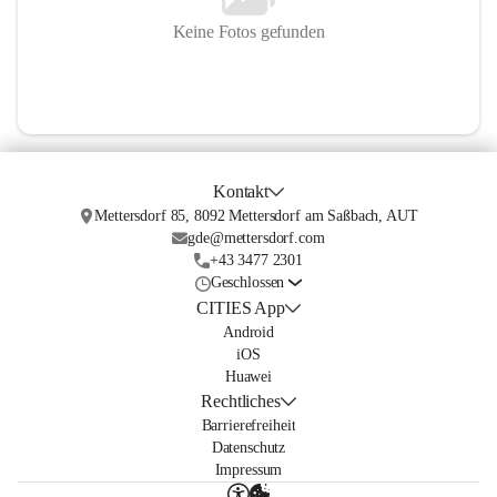
Keine Fotos gefunden
Kontakt
Mettersdorf 85, 8092 Mettersdorf am Saßbach, AUT
gde@mettersdorf.com
+43 3477 2301
Geschlossen
CITIES App
Android
iOS
Huawei
Rechtliches
Barrierefreiheit
Datenschutz
Impressum