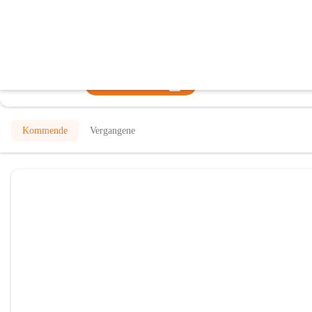
Landjugend Mettersdorf-Siebing
@landjugend-mettersdorf-siebing
Landjugend
In CITIES öffnen
Kommende
Vergangene